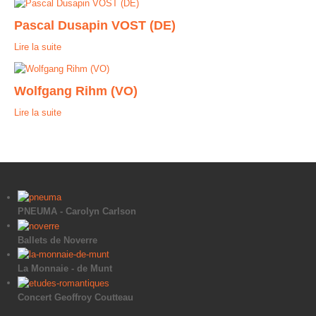
Pascal Dusapin VOST (DE)
Lire la suite
Wolfgang Rihm (VO)
Lire la suite
PNEUMA - Carolyn Carlson
Ballets de Noverre
La Monnaie - de Munt
Concert Geoffroy Coutteau