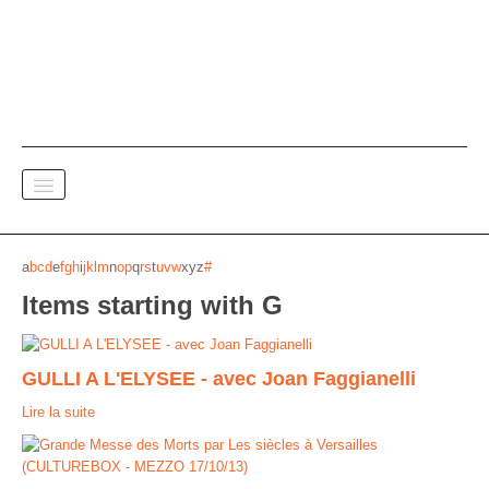
SPECTACE VIVANT
a
b
c
d
e
f
g
h
i
j
k
l
m
n
o
p
q
r
s
t
u
v
w
x
y
z
#
Items starting with G
DOCUMENTAIRES
PAPIER A MUSIQUE
GULLI A L'ELYSEE - avec Joan Faggianelli
Versions FR
Lire la suite
Versions ENG
Versions DE