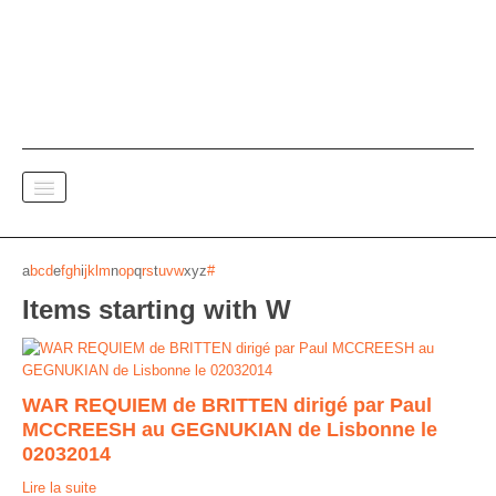
SPECTACE VIVANT
a
b
c
d
e
f
g
h
i
j
k
l
m
n
o
p
q
r
s
t
u
v
w
x
y
z
#
Items starting with W
DOCUMENTAIRES
PAPIER A MUSIQUE
Versions FR
WAR REQUIEM de BRITTEN dirigé par Paul
MCCREESH au GEGNUKIAN de Lisbonne le
Versions ENG
02032014
Versions DE
Lire la suite