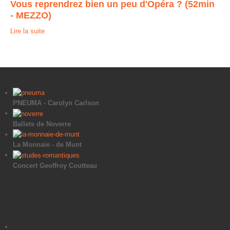
Vous reprendrez bien un peu d'Opéra ? (52min
- MEZZO)
Lire la suite
PNEUMA - Carolyn Carlson
Ballets de Noverre
La Monnaie - de Munt
Concert Geoffroy Coutteau