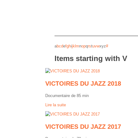
a
b
c
d
e
f
g
h
i
j
k
l
m
n
o
p
q
r
s
t
u
v
w
x
y
z
#
Items starting with V
VICTOIRES DU JAZZ 2018
Documentaire de 85 min
Lire la suite
VICTOIRES DU JAZZ 2017