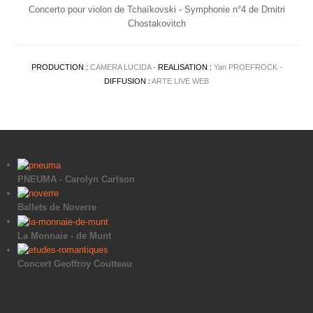
Concerto pour violon de Tchaïkovski - Symphonie n°4 de Dmitri
Chostakovitch
PRODUCTION :
CAMERA LUCIDA -
REALISATION :
Yan PROEFROCK -
DIFFUSION :
ARTE LIVE WEB
PNEUMA - Carolyn Carlson
Ballets de Noverre
La Monnaie - de Munt
Concert Geoffroy Coutteau