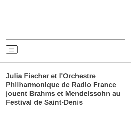
SPECTACE VIVANT
Julia Fischer et l'Orchestre
DOCUMENTAIRES
Philharmonique de Radio France
jouent Brahms et Mendelssohn au
PAPIER A MUSIQUE
Festival de Saint-Denis
Versions FR
Versions ENG
Versions DE