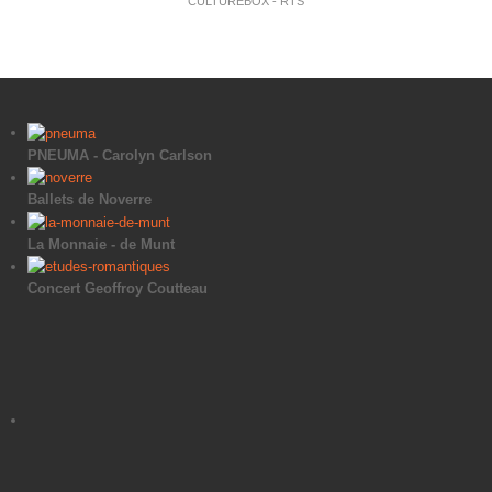
CULTUREBOX - RTS
PNEUMA - Carolyn Carlson
Ballets de Noverre
La Monnaie - de Munt
Concert Geoffroy Coutteau