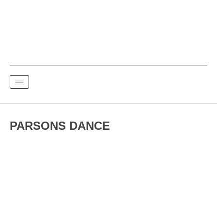
SPECTACE VIVANT
PARSONS DANCE
DOCUMENTAIRES
PAPIER A MUSIQUE
Versions FR
Versions ENG
Versions DE