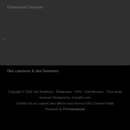
Emmanuel Ceysson
Des camions & des hommes
Copyright © 2026 Yan Proefrock : Réalisateur - OPV - Chef Monteur - Tous droits
réservés Designed by
JoomlArt.com
.
Joomla!
est un Logiciel Libre diffusé sous licence
GNU General Public
Powered by
T3 Framework